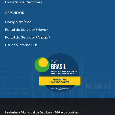
Emissão de Certidões
Empresa Fácil - Abertura / Alteração / Baixa
SERVIDOR
Ver mais serviços para Empresa
Código de Ética
Portal do Servidor (Novo)
Portal do Servidor (Antigo)
Usuário Interno SEI!
SISCON
1doc Legado
Portal do Segurado
Manual de Gestão Patrimonial
Manual Siconv
Ver mais serviços para o Servidor
Versão do Sistema:
3.5.3 - 19/06/2026
Prefeitura Municipal de São Luís - MA e os cookies: