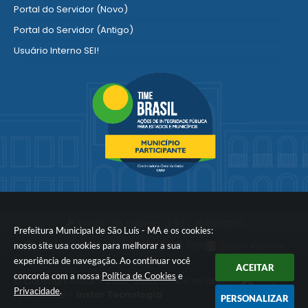
Portal do Servidor (Novo)
Portal do Servidor (Antigo)
Usuário Interno SEI!
SISCON
1doc Legado
Portal do Segurado
Manual de Gestão Patrimonial
Manual Siconv
Ver mais serviços para o Servidor
Versão do Sistema:
3.5.3 - 19/06/2026
Prefeitura Municipal de São Luís - MA e os cookies:
nosso site usa cookies para melhorar a sua
Portal atualizado em:
07/08/2026 12:03
Dados Abertos
experiência de navegação. Ao continuar você
ACEITAR
concorda com a nossa
Política de Cookies
e
© Copyright Instar - 2006-2026. Todos os direitos
Privacidade
.
reservados -
Instar Tecnologia
PERSONALIZAR