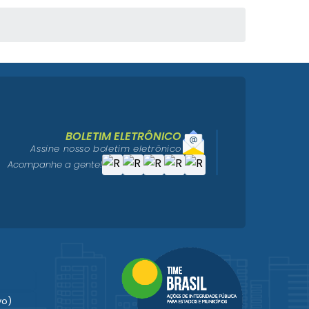
BOLETIM ELETRÔNICO
Assine nosso boletim eletrônico
Acompanhe a gente!
vo)