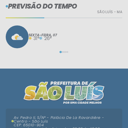
PREVISÃO DO TEMPO
SÃO LUÍS - MA
SEXTA-FEIRA
07
31°
26°
Av. Pedro II, S/N° - Palácio De La Ravardière -
Centro - São Luís
CEP: 65010-904