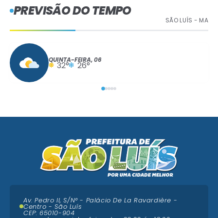
PREVISÃO DO TEMPO
SÃO LUÍS - MA
QUINTA-FEIRA
06
32°
26°
Av. Pedro II, S/N° - Palácio De La Ravardière -
Centro - São Luís
CEP: 65010-904