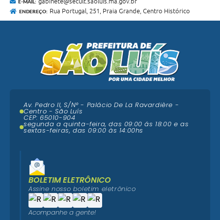
gabinete@secult.saoluis.ma.gov.br
E-MAIL:
Rua Portugal, 251, Praia Grande, Centro Histórico
ENDEREÇO:
Av. Pedro II, S/N° - Palácio De La Ravardière -
Centro - São Luís
CEP: 65010-904
segunda a quinta-feira, das 09:00 ás 18:00 e as
sextas-feiras, das 09:00 às 14:00hs
BOLETIM ELETRÔNICO
Assine nosso boletim eletrônico
Acompanhe a gente!