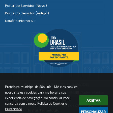
Portal do Servidor (Novo)
Portal do Servidor (Antigo)
Usuário Interno SEI!
SISCON
1doc Legado
Portal do Segurado
Manual de Gestão Patrimonial
Manual Siconv
Ver mais serviços para o Servidor
Versão do Sistema:
3.5.3 - 19/06/2026
Prefeitura Municipal de São Luís - MA e os cookies:
nosso site usa cookies para melhorar a sua
Portal atualizado em:
06/08/2026 19:13
Dados Abertos
experiência de navegação. Ao continuar você
ACEITAR
concorda com a nossa
Política de Cookies
e
© Copyright Instar - 2006-2026. Todos os direitos
Privacidade
.
reservados -
Instar Tecnologia
PERSONALIZAR