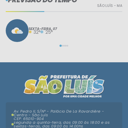
SÃO LUÍS - MA
SEXTA-FEIRA
07
32°
25°
Av. Pedro II, S/N° - Palácio De La Ravardière -
Centro - São Luís
CEP: 65010-904
segunda a quinta-feira, das 09:00 ás 18:00 e as
sextas-feiras, das 09:00 às 14:00hs