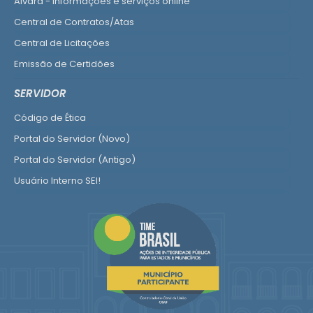
Alvará - informações e serviços online
Central de Contratos/Atas
Central de Licitações
Emissão de Certidões
Empresa Fácil - Abertura / Alteração / Baixa
SERVIDOR
Ver mais serviços para Empresa
Código de Ética
Portal do Servidor (Novo)
Portal do Servidor (Antigo)
Usuário Interno SEI!
SISCON
1doc Legado
Portal do Segurado
Manual de Gestão Patrimonial
Manual Siconv
Ver mais serviços para o Servidor