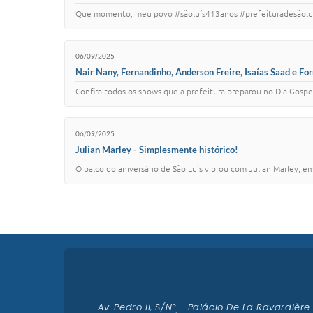
Que momento, meu povo #sãoluís413anos #prefeituradesãoluí
06/09/2025
Nair Nany, Fernandinho, Anderson Freire, Isaías Saad e F
Confira todos os shows que a prefeitura preparou no Dia Gospel
06/09/2025
Julian Marley - Simplesmente histórico!
O palco do aniversário de São Luís vibrou com Julian Marley, e
Av. Pedro II, S/N° - Palácio De La Ravardière