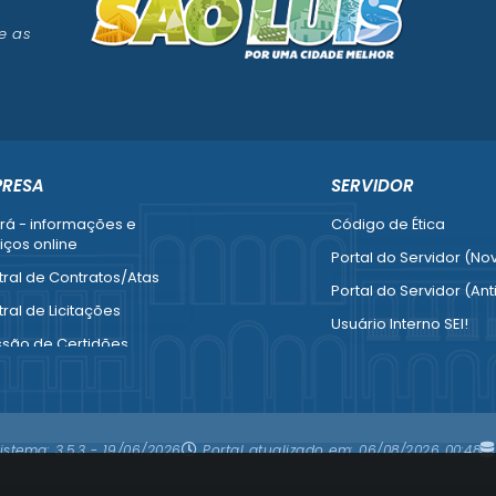
e as
PRESA
SERVIDOR
rá - informações e
Código de Ética
iços online
Portal do Servidor (No
ral de Contratos/Atas
Portal do Servidor (Ant
ral de Licitações
Usuário Interno SEI!
ssão de Certidões
SISCON
esa Fácil - Abertura /
1doc Legado
ração / Baixa
Portal do Segurado
mais serviços para
istema:
3.5.3 - 19/06/2026
Portal atualizado em:
06/08/2026 00:48
resa
Manual de Gestão Patr
Manual Siconv