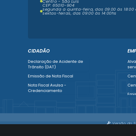
Centro - São Luís
CEP: 65010-904
segunda a quinta-feira, das 09:00 ás 18:00 
sextas-feiras, das 09:00 às 14:00hs
CIDADÃO
EM
Declaração de Acidente de
Alva
Trânsito (DAT)
serv
Emissão de Nota Fiscal
Cent
Nota Fiscal Avulsa -
Cent
Credenciamento
Emi
Recurso contra Imposição de
Empr
Penalidade (SMTT)
Alte
Ver mais serviços do Cidadão
Ver 
Versão do S
Emp