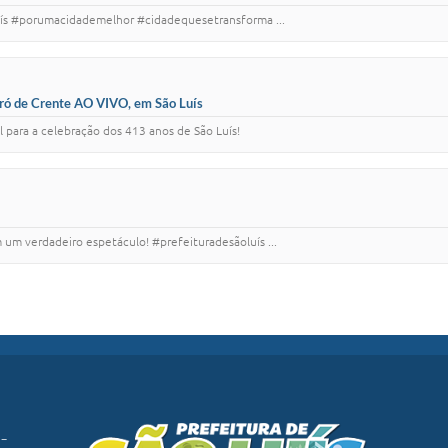
s #porumacidademelhor #cidadequesetransforma ...
orró de Crente AO VIVO, em São Luís
 para a celebração dos 413 anos de São Luís!
m um verdadeiro espetáculo! #prefeituradesãoluís ...
 -