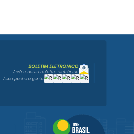
BOLETIM ELETRÔNICO
Assine nosso boletim eletrônico
Acompanhe a gente!