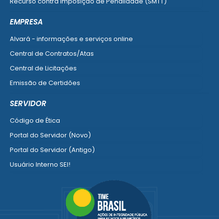
Recurso contra Imposição de Penalidade (SMTT)
Ver mais serviços do Cidadão
EMPRESA
Alvará - informações e serviços online
Central de Contratos/Atas
Central de Licitações
Emissão de Certidões
Empresa Fácil - Abertura / Alteração / Baixa
SERVIDOR
Ver mais serviços para Empresa
Código de Ética
Portal do Servidor (Novo)
Portal do Servidor (Antigo)
Usuário Interno SEI!
SISCON
1doc Legado
Portal do Segurado