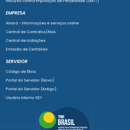
Recurso contra Imposição de Penalidade (SMTT)
Ver mais serviços do Cidadão
EMPRESA
Alvará - informações e serviços online
Central de Contratos/Atas
Central de Licitações
Emissão de Certidões
Empresa Fácil - Abertura / Alteração / Baixa
SERVIDOR
Ver mais serviços para Empresa
Código de Ética
Portal do Servidor (Novo)
Portal do Servidor (Antigo)
Usuário Interno SEI!
SISCON
1doc Legado
Portal do Segurado