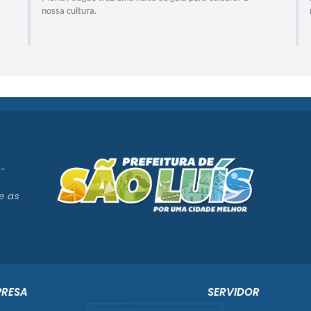
recebe um ...
 -
e as
PRESA
SERVIDOR