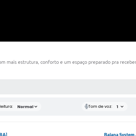
om mais estrutura, conforto e um espaço preparado pra receber 
 MÍDIAS
eitura:
Tom de voz:
GRA]
Baiana System 