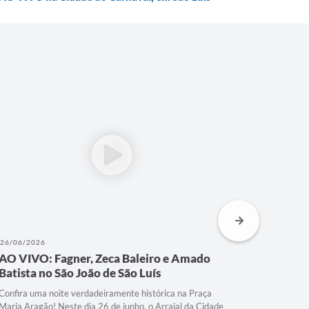
26/06/2026
25/06/202
AO VIVO: São João de São Luís, na Praça
AO VIVO:
Maria Aragão
Maria A
Junho está acabando, então não é dia de perder mais
Neste dia 2
uma apresentação no nosso Arraial da Cidade, na Praça
Maria Arag