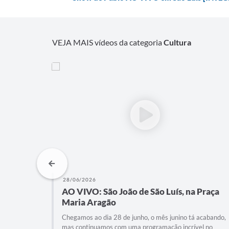
VEJA MAIS vídeos da categoria
Cultura
27/06/2026
 Praça
AO VIVO: São João de São Luís, na Praça
Maria Aragão
 acabando,
Neste dia 27 de junho, o Arraial da Cidade na Praça
el no
Maria Aragão traz uma noite de gala para celebrar a