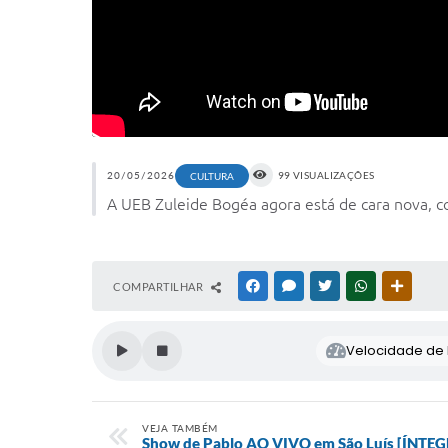
20/05/2026
99 VISUALIZAÇÕES
CULTURA
A UEB Zuleide Bogéa agora está de cara nova, c
COMPARTILHAR
FACEBOOK
MESSENGER
TWITTER
WHATSAPP
OUTRAS
Velocidade de l
VEJA TAMBÉM
Show de Pablo AO VIVO em São Luís [ÍNTE