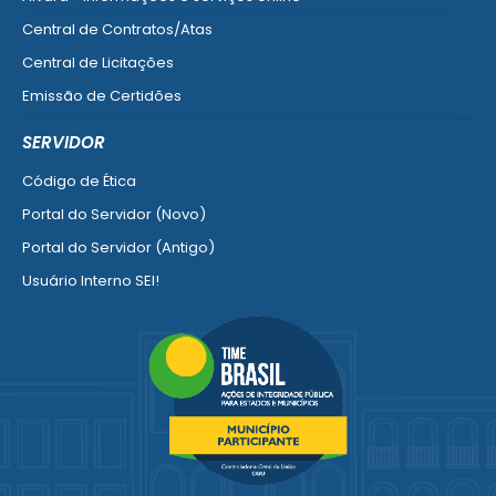
Central de Contratos/Atas
Central de Licitações
Emissão de Certidões
Empresa Fácil - Abertura / Alteração / Baixa
SERVIDOR
Ver mais serviços para Empresa
Código de Ética
Portal do Servidor (Novo)
Portal do Servidor (Antigo)
Usuário Interno SEI!
SISCON
1doc Legado
Portal do Segurado
Manual de Gestão Patrimonial
Manual Siconv
Ver mais serviços para o Servidor