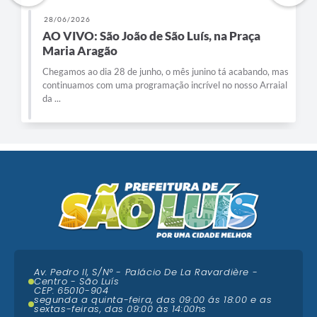
28/06/2026
AO VIVO: São João de São Luís, na Praça
Maria Aragão
Chegamos ao dia 28 de junho, o mês junino tá acabando, mas
continuamos com uma programação incrível no nosso Arraial
da ...
Av. Pedro II, S/N° - Palácio De La Ravardière -
Centro - São Luís
CEP: 65010-904
segunda a quinta-feira, das 09:00 ás 18:00 e as
sextas-feiras, das 09:00 às 14:00hs