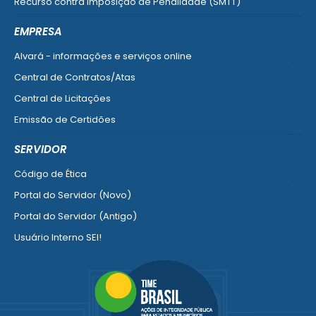
Recurso contra Imposição de Penalidade (SMTT)
Ver mais serviços do Cidadão
EMPRESA
Alvará - informações e serviços online
Central de Contratos/Atas
Central de Licitações
Emissão de Certidões
Empresa Fácil - Abertura / Alteração / Baixa
SERVIDOR
Ver mais serviços para Empresa
Código de Ética
Portal do Servidor (Novo)
Portal do Servidor (Antigo)
Usuário Interno SEI!
SISCON
1doc Legado
Portal do Segurado