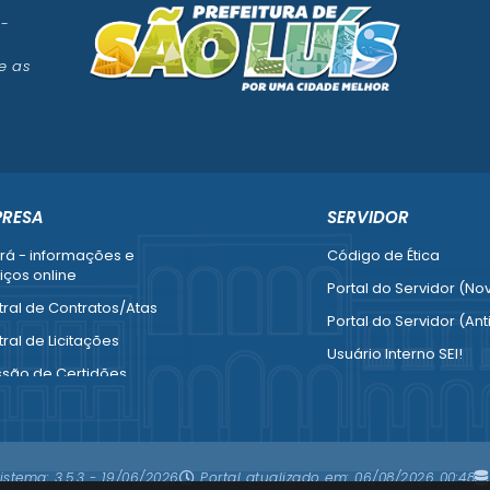
 -
e as
PRESA
SERVIDOR
rá - informações e
Código de Ética
iços online
Portal do Servidor (No
ral de Contratos/Atas
Portal do Servidor (Ant
ral de Licitações
Usuário Interno SEI!
ssão de Certidões
SISCON
esa Fácil - Abertura /
1doc Legado
ração / Baixa
Portal do Segurado
mais serviços para
istema:
3.5.3 - 19/06/2026
Portal atualizado em:
06/08/2026 00:48
resa
Manual de Gestão Patr