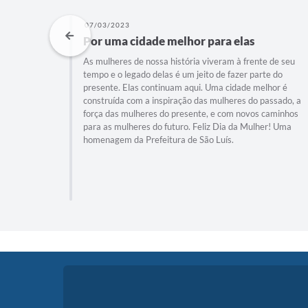
07/03/2023
em um
Por uma cidade melhor para elas
As mulheres de nossa história viveram à frente de seu
tempo e o legado delas é um jeito de fazer parte do
mitindo a
presente. Elas continuam aqui. Uma cidade melhor é
ilhares de
construída com a inspiração das mulheres do passado, a
dade; ✅
força das mulheres do presente, e com novos caminhos
nicipal de
para as mulheres do futuro. Feliz Dia da Mulher! Uma
Plano de
homenagem da Prefeitura de São Luís.
Todas as
de
neamento;
cial e...