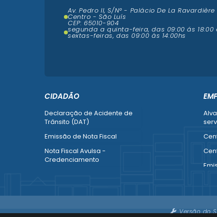
Av. Pedro II, S/N° - Palácio De La Ravardière
Centro - São Luís
CEP: 65010-904
segunda a quinta-feira, das 09:00 ás 18:00 
sextas-feiras, das 09:00 às 14:00hs
CIDADÃO
EM
Declaração de Acidente de
Alva
Trânsito (DAT)
serv
Emissão de Nota Fiscal
Cent
Nota Fiscal Avulsa -
Cent
Credenciamento
Emi
Recurso contra Imposição de
Empr
Penalidade (SMTT)
Alte
Ver mais serviços do Cidadão
Ver 
Versão do S
Emp