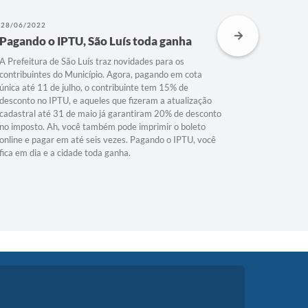
28/06/2022
11/04/202
Pagando o IPTU, São Luís toda ganha
100 dia
cidade 
A Prefeitura de São Luís traz novidades para os
contribuintes do Município. Agora, pagando em cota
Em 100 dias
única até 11 de julho, o contribuinte tem 15% de
pessoas. F
desconto no IPTU, e aqueles que fizeram a atualização
contra a C
cadastral até 31 de maio já garantiram 20% de desconto
Alvará Zer
no imposto. Ah, você também pode imprimir o boleto
manter fir
online e pagar em até seis vezes. Pagando o IPTU, você
está recup
fica em dia e a cidade toda ganha.
várias regi
100 dias, 
#100dias​