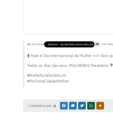
08/03/2024
315 VIS
SEMGOV - SECRETARIA MUNICIPAL DE GOVERNO
🚺 Hoje é Dia Internacional da Mulher e é claro
Todos os dias são seus, MULHERES! Parabéns! 
#PrefeituraDeSãoLuís
#PorUmaCidadeMelhor
COMPARTILHAR
FACEBOOK
MESSENGER
TWITTER
WHATSAPP
OUTRAS