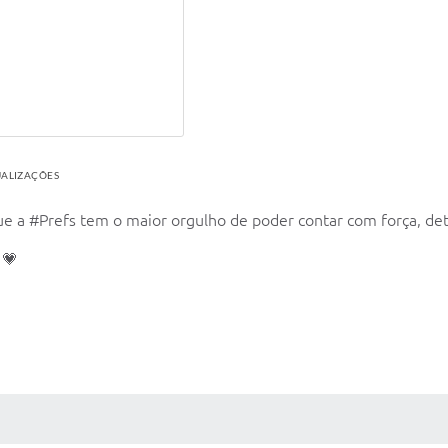
UALIZAÇÕES
 que a #Prefs tem o maior orgulho de poder contar com força, d
💗
 MÍDIAS