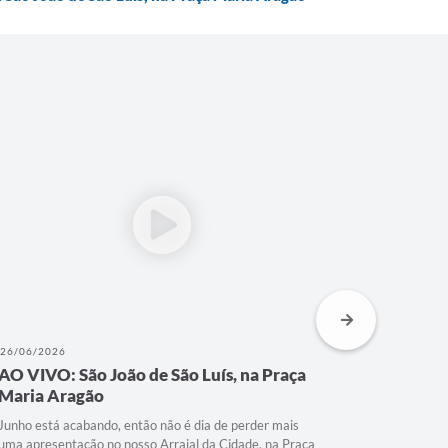
25/06/2026
24/06/202
AO VIVO: São João de São Luís, na Praça
AO VIVO:
Maria Aragão
Maria A
Neste dia 25 de junho, o Arraial da Cidade na Praça
O Arraial d
Maria Aragão se transforma em um verdadeiro palco de
uma noite q