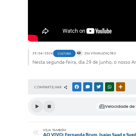
29/06/2026
256 VISUALIZAÇÕES
CULTURA
Nesta segunda-feira, dia 29 de junho, o nosso Ar
COMPARTILHAR
FACEBOOK
MESSENGER
TWITTER
WHATSAPP
OUTRAS
Velocidade de l
VEJA TAMBÉM
AO VIVO: Fernanda Brum, Isaías Saad e Sued 