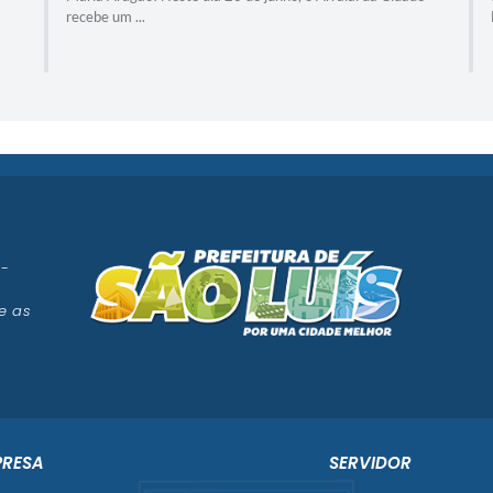
Maria Aragão!
 -
e as
PRESA
SERVIDOR