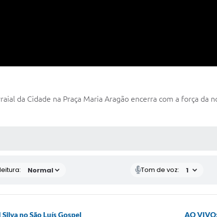
raial da Cidade na Praça Maria Aragão encerra com a força da nos
 MÍDIAS
eitura:
Tom de voz:
Silva no São Luís Gospel
AO VIVO: 