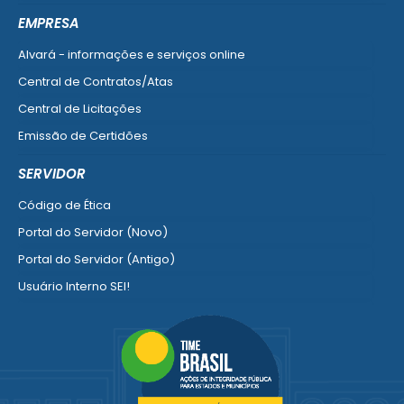
Ver mais serviços do Cidadão
EMPRESA
Alvará - informações e serviços online
Central de Contratos/Atas
Central de Licitações
Emissão de Certidões
Empresa Fácil - Abertura / Alteração / Baixa
SERVIDOR
Ver mais serviços para Empresa
Código de Ética
Portal do Servidor (Novo)
Portal do Servidor (Antigo)
Usuário Interno SEI!
SISCON
1doc Legado
Portal do Segurado
Manual de Gestão Patrimonial