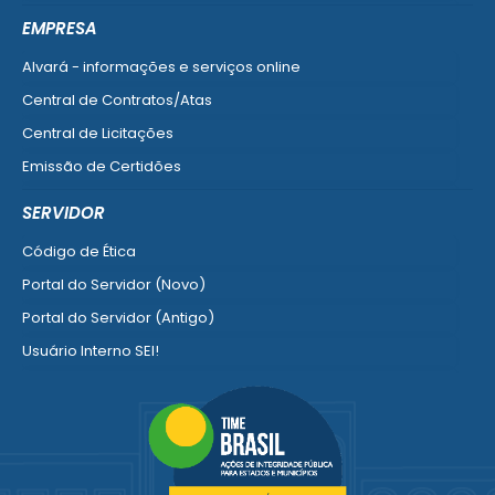
Ver mais serviços do Cidadão
EMPRESA
Alvará - informações e serviços online
Central de Contratos/Atas
Central de Licitações
Emissão de Certidões
Empresa Fácil - Abertura / Alteração / Baixa
SERVIDOR
Ver mais serviços para Empresa
Código de Ética
Portal do Servidor (Novo)
Portal do Servidor (Antigo)
Usuário Interno SEI!
SISCON
1doc Legado
Portal do Segurado
Manual de Gestão Patrimonial