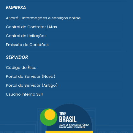
Ver mais serviços do Cidadão
EMPRESA
Alvará - informações e serviços online
Central de Contratos/Atas
Central de Licitações
Emissão de Certidões
Empresa Fácil - Abertura / Alteração / Baixa
SERVIDOR
Ver mais serviços para Empresa
Código de Ética
Portal do Servidor (Novo)
Portal do Servidor (Antigo)
Usuário Interno SEI!
SISCON
1doc Legado
Portal do Segurado
Manual de Gestão Patrimonial