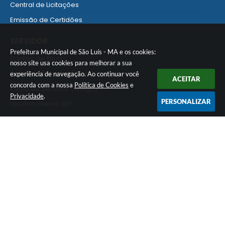
Central de Licitações
Emissão de Certidões
Empresa Fácil - Abertura / Alteração / Baixa
SERVIDOR
Ver mais serviços para Empresa
Prefeitura Municipal de São Luís - MA e os cookies:
Código de Ética
nosso site usa cookies para melhorar a sua
Portal do Servidor (Novo)
experiência de navegação. Ao continuar você
ACEITAR
concorda com a nossa
Política de Cookies
e
Portal do Servidor (Antigo)
Privacidade
.
PERSONALIZAR
Usuário Interno SEI!
SISCON
1doc Legado
Portal do Segurado
Manual de Gestão Patrimonial
Manual Siconv
Ver mais serviços para o Servidor