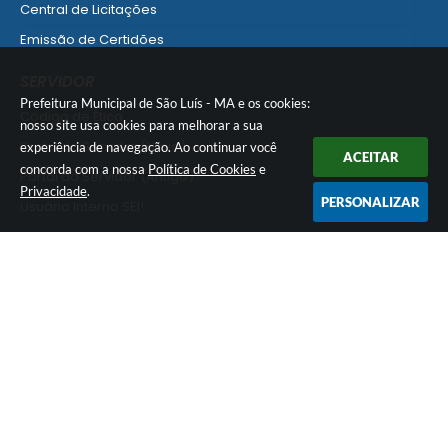
Central de Licitações
Emissão de Certidões
Empresa Fácil - Abertura / Alteração / Baixa
SERVIDOR
Ver mais serviços para Empresa
Prefeitura Municipal de São Luís - MA e os cookies:
Código de Ética
nosso site usa cookies para melhorar a sua
Portal do Servidor (Novo)
experiência de navegação. Ao continuar você
ACEITAR
concorda com a nossa
Política de Cookies
e
Portal do Servidor (Antigo)
Privacidade
.
PERSONALIZAR
Usuário Interno SEI!
SISCON
1doc Legado
Portal do Segurado
Manual de Gestão Patrimonial
Manual Siconv
Ver mais serviços para o Servidor