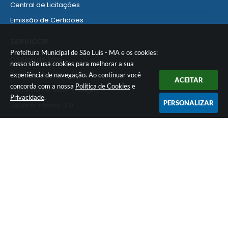
Central de Licitações
Emissão de Certidões
Empresa Fácil - Abertura / Alteração / Baixa
SERVIDOR
Ver mais serviços para Empresa
Prefeitura Municipal de São Luís - MA e os cookies:
Código de Ética
nosso site usa cookies para melhorar a sua
Portal do Servidor (Novo)
experiência de navegação. Ao continuar você
ACEITAR
concorda com a nossa
Política de Cookies
e
Portal do Servidor (Antigo)
Privacidade
.
PERSONALIZAR
Usuário Interno SEI!
SISCON
1doc Legado
Portal do Segurado
Manual de Gestão Patrimonial
Manual Siconv
Ver mais serviços para o Servidor