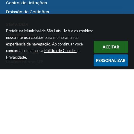
Central de Licitações
Emissão de Certidões
Empresa Fácil - Abertura / Alteração / Baixa
SERVIDOR
Ver mais serviços para Empresa
Prefeitura Municipal de São Luís - MA e os cookies:
Código de Ética
nosso site usa cookies para melhorar a sua
Portal do Servidor (Novo)
experiência de navegação. Ao continuar você
ACEITAR
concorda com a nossa
Política de Cookies
e
Portal do Servidor (Antigo)
Privacidade
.
PERSONALIZAR
Usuário Interno SEI!
SISCON
1doc Legado
Portal do Segurado
Manual de Gestão Patrimonial
Manual Siconv
Ver mais serviços para o Servidor