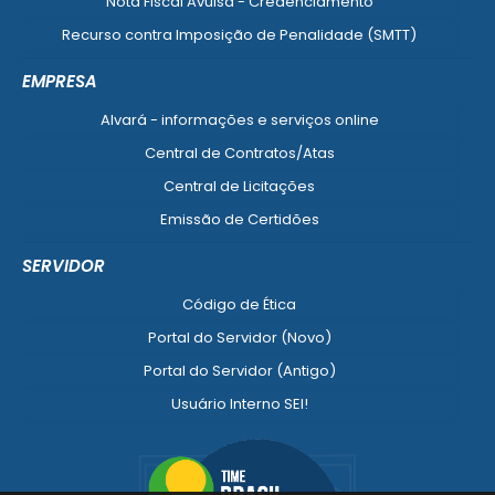
Nota Fiscal Avulsa - Credenciamento
Recurso contra Imposição de Penalidade (SMTT)
Ver mais serviços do Cidadão
EMPRESA
Alvará - informações e serviços online
Central de Contratos/Atas
Central de Licitações
Emissão de Certidões
Empresa Fácil - Abertura / Alteração / Baixa
SERVIDOR
Ver mais serviços para Empresa
Código de Ética
Portal do Servidor (Novo)
Portal do Servidor (Antigo)
Usuário Interno SEI!
SISCON
1doc Legado