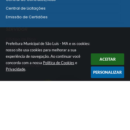
Central de Licitações
Emissão de Certidões
Empresa Fácil - Abertura / Alteração / Baixa
SERVIDOR
Ver mais serviços para Empresa
Código de Ética
Prefeitura Municipal de São Luís - MA e os cookies:
Portal do Servidor (Novo)
nosso site usa cookies para melhorar a sua
Portal do Servidor (Antigo)
experiência de navegação. Ao continuar você
ACEITAR
concorda com a nossa
Política de Cookies
e
Usuário Interno SEI!
Privacidade
.
PERSONALIZAR
SISCON
1doc Legado
Portal do Segurado
Manual de Gestão Patrimonial
Manual Siconv
Ver mais serviços para o Servidor