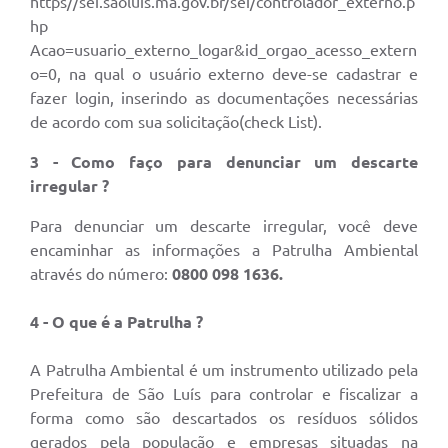
https//sei.saoluis.ma.gov.br/sei/controlador_externo.p
hp
Acao=usuario_externo_logar&id_orgao_acesso_extern
o=0, na qual o usuário externo deve-se cadastrar e
fazer login, inserindo as documentações necessárias
de acordo com sua solicitação(check List).
3 - Como faço para denunciar um descarte
irregular ?
Para denunciar um descarte irregular, você deve
encaminhar as informações a Patrulha Ambiental
através do número:
0800 098 1636.
4 -
O que é a Patrulha ?
A Patrulha Ambiental é um instrumento utilizado pela
Prefeitura de São Luís para controlar e fiscalizar a
forma como são descartados os resíduos sólidos
gerados pela população e empresas situadas na