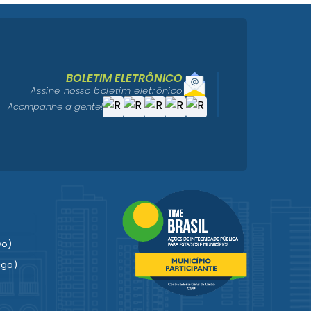
BOLETIM ELETRÔNICO
Assine nosso boletim eletrônico
Acompanhe a gente!
vo)
igo)