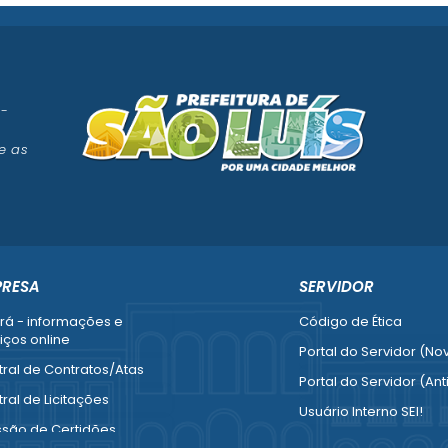
 -
e as
PRESA
SERVIDOR
rá - informações e
Código de Ética
iços online
Portal do Servidor (No
ral de Contratos/Atas
Portal do Servidor (Ant
ral de Licitações
Usuário Interno SEI!
ssão de Certidões
SISCON