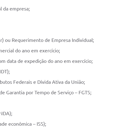
l da empresa;
ver) ou Requerimento de Empresa Individual;
ercial do ano em exercício;
om data de expedição do ano em exercício;
NDT);
butos Federais e Dívida Ativa da União;
 de Garantia por Tempo de Serviço – FGTS;
CNDA);
ade econômica – ISS);