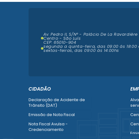
Av. Pedro II, S/N° - Palácio De La Ravardière
Centro - São Luís
CEP: 65010-904
segunda a quinta-feira, das 09:00 ás 18:00 
sextas-feiras, das 09:00 às 14:00hs
CIDADÃO
EM
Declaração de Acidente de
Alva
Trânsito (DAT)
serv
Emissão de Nota Fiscal
Cent
Nota Fiscal Avulsa -
Cent
Credenciamento
Emi
Recurso contra Imposição de