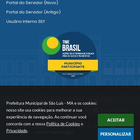
Portal do Servidor (Novo)
Portal do Servidor (Antigo)
Usuário Interno SEI!
SISCON
1doc Legado
Portal do Segurado
Manual de Gestão Patrimonial
Manual Siconv
Ver mais serviços para o Servidor
Versão do Sistema:
3.5.3 - 19/06/2026
Prefeitura Municipal de São Luís - MA e os cookies:
nosso site usa cookies para melhorar a sua
Portal atualizado em:
10/08/2026 09:24
Dados Abertos
experiência de navegação. Ao continuar você
ACEITAR
concorda com a nossa
Política de Cookies
e
© Copyright Instar - 2006-2026. Todos os direitos
Privacidade
.
reservados -
Instar Tecnologia
PERSONALIZAR