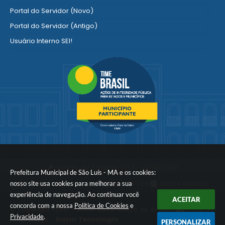
Portal do Servidor (Novo)
Portal do Servidor (Antigo)
Usuário Interno SEI!
SISCON
1doc Legado
Portal do Segurado
Manual de Gestão Patrimonial
Manual Siconv
Ver mais serviços para o Servidor
Versão do Sistema:
3.5.3 - 19/06/2026
Prefeitura Municipal de São Luís - MA e os cookies:
nosso site usa cookies para melhorar a sua
Portal atualizado em:
07/08/2026 15:10
Dados Abertos
experiência de navegação. Ao continuar você
ACEITAR
concorda com a nossa
Política de Cookies
e
© Copyright Instar - 2006-2026. Todos os direitos
Privacidade
.
reservados -
Instar Tecnologia
PERSONALIZAR