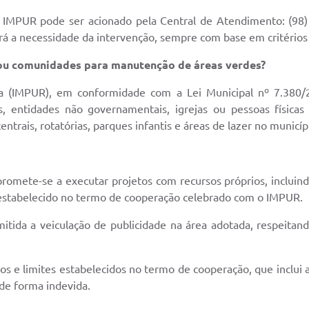
o IMPUR pode ser acionado pela Central de Atendimento: (98)
rá a necessidade da intervenção, sempre com base em critérios 
 ou comunidades para manutenção de áreas verdes?
a (IMPUR), em conformidade com a Lei Municipal nº 7.380/2
s, entidades não governamentais, igrejas ou pessoas física
trais, rotatórias, parques infantis e áreas de lazer no municíp
omete-se a executar projetos com recursos próprios, incluind
estabelecido no termo de cooperação celebrado com o IMPUR.
itida a veiculação de publicidade na área adotada, respeitan
vos e limites estabelecidos no termo de cooperação, que inclui
de forma indevida.