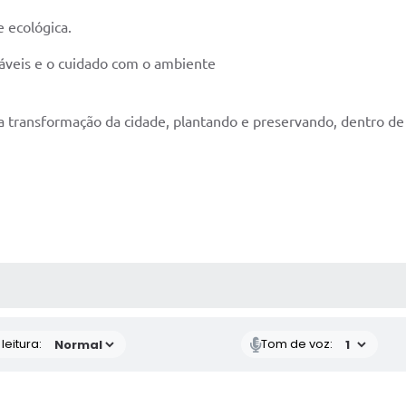
e ecológica.
táveis e o cuidado com o ambiente
a transformação da cidade, plantando e preservando, dentro de 
AS MÍDIAS
eitura:
Tom de voz: