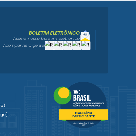
BOLETIM ELETRÔNICO
Assine nosso boletim eletrônico
Acompanhe a gente!
vo)
igo)