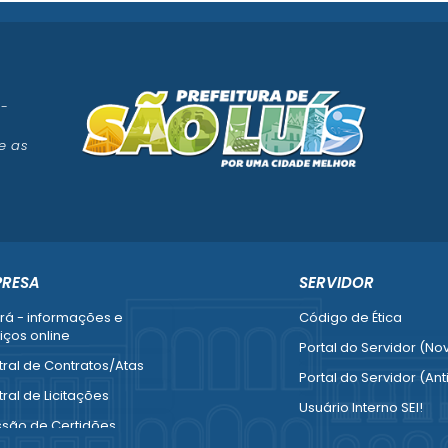
 -
e as
PRESA
SERVIDOR
rá - informações e
Código de Ética
iços online
Portal do Servidor (No
ral de Contratos/Atas
Portal do Servidor (Ant
ral de Licitações
Usuário Interno SEI!
ssão de Certidões
SISCON