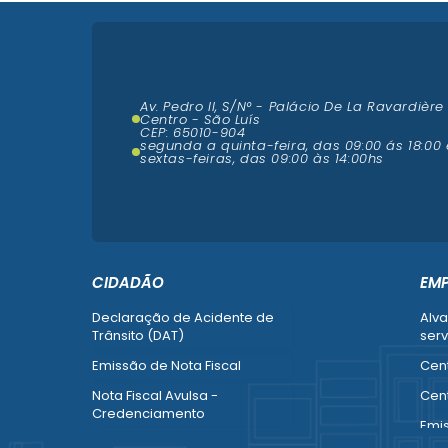
Av. Pedro II, S/N° - Palácio De La Ravardière
Centro - São Luís
CEP: 65010-904
segunda a quinta-feira, das 09:00 ás 18:00 
sextas-feiras, das 09:00 às 14:00hs
CIDADÃO
EM
Declaração de Acidente de
Alva
Trânsito (DAT)
serv
Emissão de Nota Fiscal
Cent
Nota Fiscal Avulsa -
Cent
Credenciamento
Emi
Recurso contra Imposição de