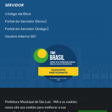
Empresa Fácil - Abertura / Alteração / Baixa
SERVIDOR
Ver mais serviços para Empresa
Código de Ética
Portal do Servidor (Novo)
Portal do Servidor (Antigo)
Usuário Interno SEI!
SISCON
1doc Legado
Portal do Segurado
Manual de Gestão Patrimonial
Manual Siconv
Ver mais serviços para o Servidor
Versão do Sistema:
3.5.3 - 19/06/2026
Prefeitura Municipal de São Luís - MA e os cookies:
nosso site usa cookies para melhorar a sua
Portal atualizado em:
05/08/2026 21:15
Dados Abertos