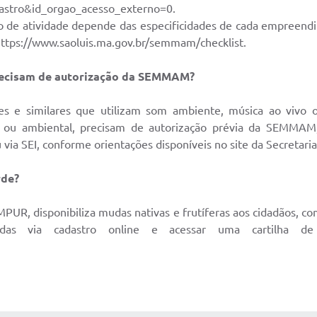
astro&id_orgao_acesso_externo=0.
po de atividade depende das especificidades de cada empreendi
https://www.saoluis.ma.gov.br/semmam/checklist.
precisam de autorização da SEMMAM?
tes e similares que utilizam som ambiente, música ao vivo
 ou ambiental, precisam de autorização prévia da SEMMAM
ia SEI, conforme orientações disponíveis no site da Secretaria
rde?
UR, disponibiliza mudas nativas e frutíferas aos cidadãos, co
das via cadastro online e acessar uma cartilha de