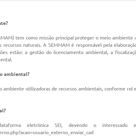
nte?
MAM) tem como missão principal proteger o meio ambiente u
s recursos naturais. A SEMMAM é responsável pela elaboração
ições estão: a gestão do licenciamento ambiental, a fiscaliza
ental.
to ambiental?
 ambiente utilizadoras de recursos ambientais, conforme rol e
al?
lataforma eletrônica SEI, devendo o interessado e
xterno.php?acao=usuario_externo_enviar_cad