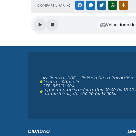
COMPARTILHAR
FACEBOOK
MESSENGER
TWITTER
WHATSAPP
OUTR
Velocidade de l
Av. Pedro II, S/N° - Palácio De La Ravardière
Centro - São Luís
CEP: 65010-904
segunda a quinta-feira, das 09:00 ás 18:00 
sextas-feiras, das 09:00 às 14:00hs
CIDADÃO
EM