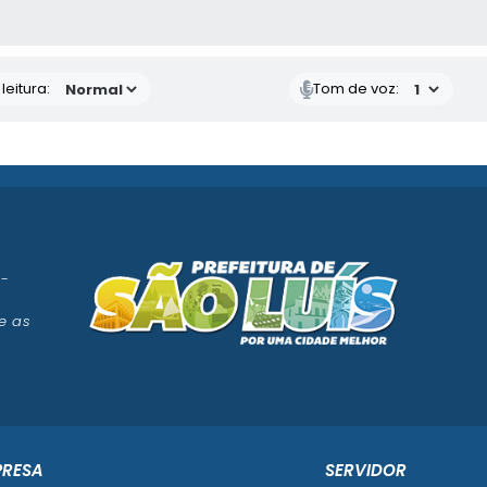
AS MÍDIAS
eitura:
Tom de voz:
 -
e as
PRESA
SERVIDOR