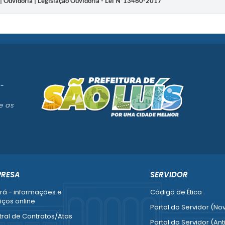
| Ouvidoria | Legislação Ouvidoria - Lei Nº13460-2017
 -
e as
PRESA
SERVIDOR
rá - informações e
Código de Ética
iços online
Portal do Servidor (No
ral de Contratos/Atas
Portal do Servidor (Ant