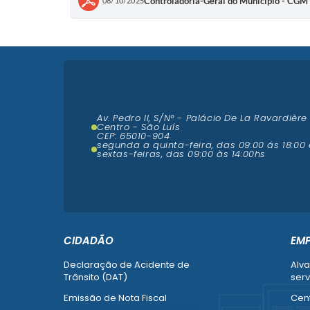
Controladoria-Geral do Município - CGM 
08/10/2025
Av. Pedro II, S/N° - Palácio De La Ravardière
Centro - São Luís
CEP: 65010-904
segunda a quinta-feira, das 09:00 ás 18:00 
sextas-feiras, das 09:00 às 14:00hs
CIDADÃO
EM
Declaração de Acidente de
Alva
Trânsito (DAT)
serv
Emissão de Nota Fiscal
Cent