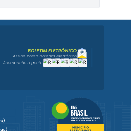
BOLETIM ELETRÔNICO
Assine nosso boletim eletrônico
Acompanhe a gente!
vo)
igo)