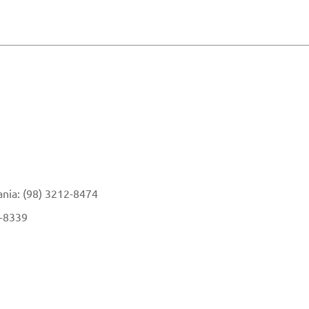
ania: (98) 3212-8474
2-8339