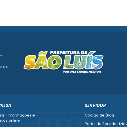
 -
e as
PRESA
SERVIDOR
rá - informações e
Código de Ética
iços online
Portal do Servidor (No