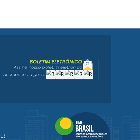
BOLETIM ELETRÔNICO
Assine nosso boletim eletrônico
Acompanhe a gente!
vo)