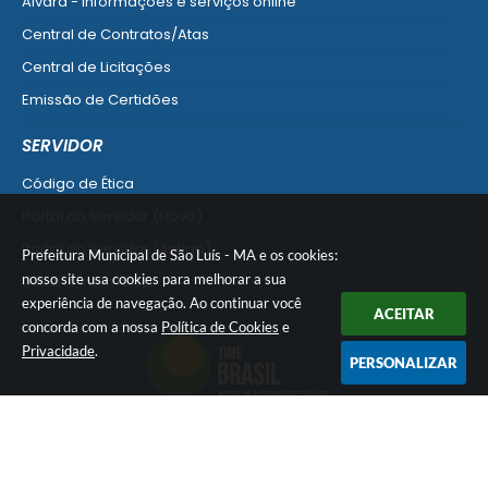
Alvará - informações e serviços online
Central de Contratos/Atas
Central de Licitações
Emissão de Certidões
Empresa Fácil - Abertura / Alteração / Baixa
SERVIDOR
Ver mais serviços para Empresa
Código de Ética
Portal do Servidor (Novo)
Portal do Servidor (Antigo)
Prefeitura Municipal de São Luís - MA e os cookies:
nosso site usa cookies para melhorar a sua
Usuário Interno SEI!
experiência de navegação. Ao continuar você
SISCON
ACEITAR
concorda com a nossa
Política de Cookies
e
1doc Legado
Privacidade
.
PERSONALIZAR
Portal do Segurado
Manual de Gestão Patrimonial
Manual Siconv
Ver mais serviços para o Servidor