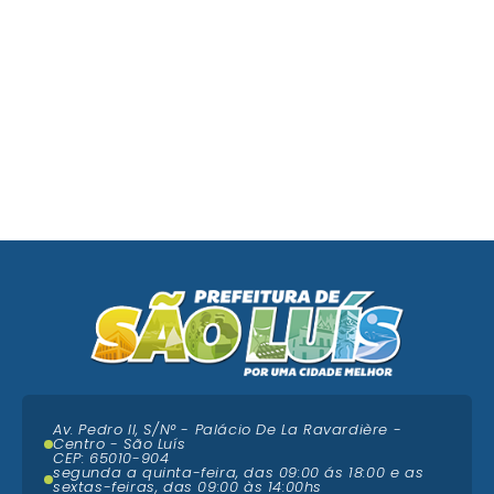
Av. Pedro II, S/N° - Palácio De La Ravardière -
Centro - São Luís
CEP: 65010-904
segunda a quinta-feira, das 09:00 ás 18:00 e as
sextas-feiras, das 09:00 às 14:00hs