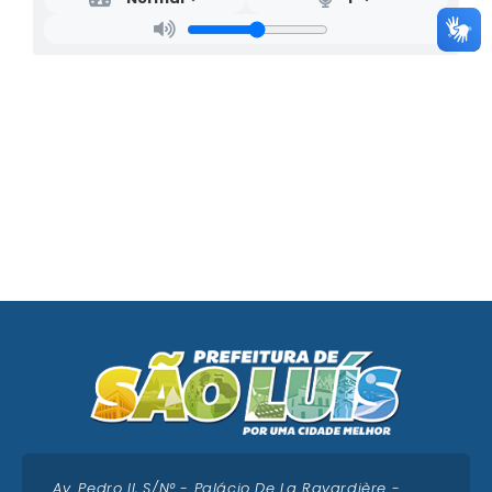
Av. Pedro II, S/N° - Palácio De La Ravardière -