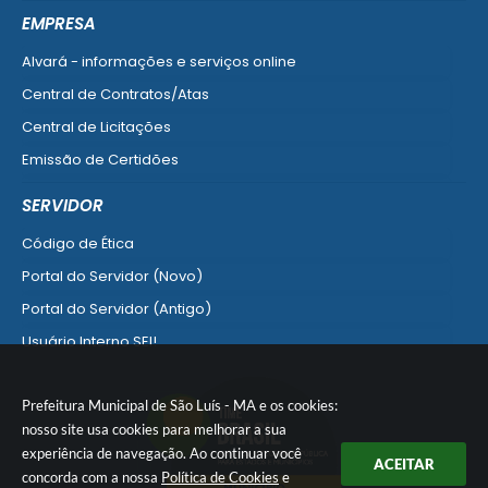
Ver mais serviços do Cidadão
EMPRESA
Alvará - informações e serviços online
Central de Contratos/Atas
Central de Licitações
Emissão de Certidões
Empresa Fácil - Abertura / Alteração / Baixa
SERVIDOR
Ver mais serviços para Empresa
Código de Ética
Portal do Servidor (Novo)
Portal do Servidor (Antigo)
Usuário Interno SEI!
SISCON
Prefeitura Municipal de São Luís - MA e os cookies:
1doc Legado
nosso site usa cookies para melhorar a sua
Portal do Segurado
experiência de navegação. Ao continuar você
ACEITAR
Manual de Gestão Patrimonial
concorda com a nossa
Política de Cookies
e