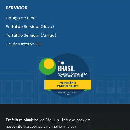
Empresa Fácil - Abertura / Alteração / Baixa
SERVIDOR
Ver mais serviços para Empresa
Código de Ética
Portal do Servidor (Novo)
Portal do Servidor (Antigo)
Usuário Interno SEI!
SISCON
1doc Legado
Portal do Segurado
Manual de Gestão Patrimonial
Manual Siconv
Ver mais serviços para o Servidor
Versão do Sistema:
3.5.3 - 19/06/2026
Prefeitura Municipal de São Luís - MA e os cookies:
nosso site usa cookies para melhorar a sua
Portal atualizado em:
06/08/2026 21:24
Dados Abertos