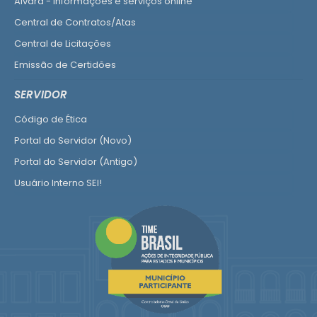
Alvará - informações e serviços online
Central de Contratos/Atas
Central de Licitações
Emissão de Certidões
Empresa Fácil - Abertura / Alteração / Baixa
SERVIDOR
Ver mais serviços para Empresa
Código de Ética
Portal do Servidor (Novo)
Portal do Servidor (Antigo)
Usuário Interno SEI!
SISCON
1doc Legado
Portal do Segurado
Manual de Gestão Patrimonial
Manual Siconv
Ver mais serviços para o Servidor