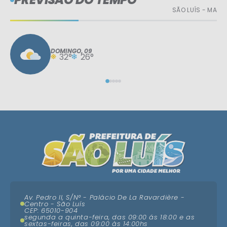
SÃO LUÍS - MA
DOMINGO
09
32°
26°
Av. Pedro II, S/N° - Palácio De La Ravardière -
Centro - São Luís
CEP: 65010-904
segunda a quinta-feira, das 09:00 ás 18:00 e as
sextas-feiras, das 09:00 às 14:00hs