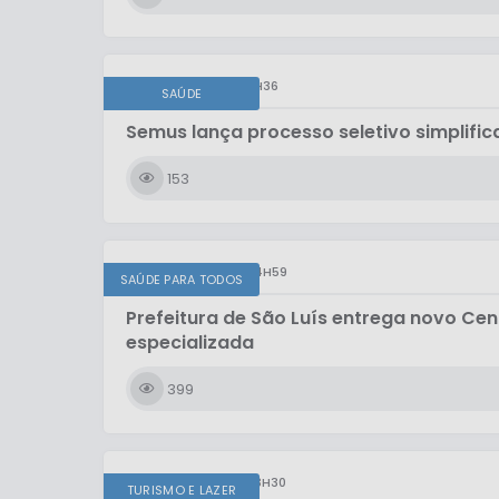
QUINTA-FEIRA
11H36
SAÚDE
Semus lança processo seletivo simplifi
153
QUARTA-FEIRA
14H59
SAÚDE PARA TODOS
Prefeitura de São Luís entrega novo Ce
especializada
399
QUARTA-FEIRA
13H30
TURISMO E LAZER