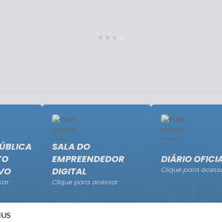
ÚBLICA
SALA DO
TO
EMPREENDEDOR
DIÁRIO OFICI
IVO
DIGITAL
Clique para acess
sar
Clique para acessar
EMUS