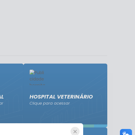
AL
HOSPITAL VETERINÁRIO
ar
Clique para acessar
×