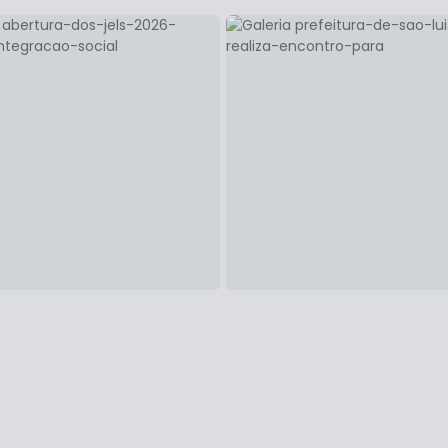
EDUCAÇÃO
ASSISTÊN
26
2
RÇA-FEIRA
SEGUNDA-FEIRA
MAI
efeitura de São Luís
Prefeitura amplia
aliza encontro para
assistência à popul
rmação em educação
em situação de
trimonial para
vulnerabilidade socia
ofessores
445
384
VER FOTOS
VER FOTOS