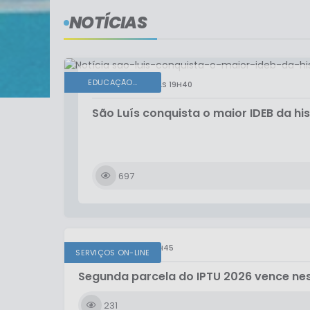
NOTÍCIAS
EDUCAÇÃO...
QUARTA-FEIRA
19H40
São Luís conquista o maior IDEB da hi
697
QUINTA-FEIRA
11H45
SERVIÇOS ON-LINE
Segunda parcela do IPTU 2026 vence nes
231