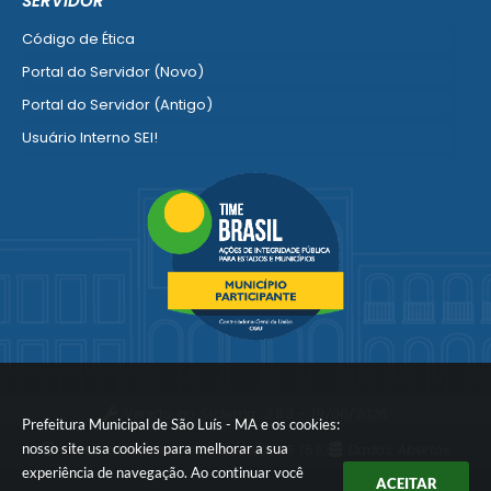
SERVIDOR
Ver mais serviços para Empresa
Código de Ética
Portal do Servidor (Novo)
Portal do Servidor (Antigo)
Usuário Interno SEI!
SISCON
1doc Legado
Portal do Segurado
Manual de Gestão Patrimonial
Manual Siconv
Ver mais serviços para o Servidor
Versão do Sistema:
3.5.3 - 19/06/2026
Prefeitura Municipal de São Luís - MA e os cookies:
nosso site usa cookies para melhorar a sua
Portal atualizado em:
07/08/2026 15:10
Dados Abertos
experiência de navegação. Ao continuar você
ACEITAR