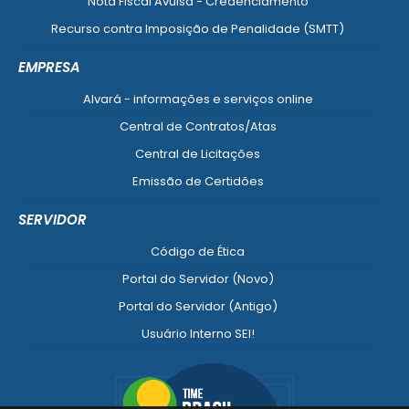
Nota Fiscal Avulsa - Credenciamento
Recurso contra Imposição de Penalidade (SMTT)
Ver mais serviços do Cidadão
EMPRESA
Alvará - informações e serviços online
Central de Contratos/Atas
Central de Licitações
Emissão de Certidões
Empresa Fácil - Abertura / Alteração / Baixa
SERVIDOR
Ver mais serviços para Empresa
Código de Ética
Portal do Servidor (Novo)
Portal do Servidor (Antigo)
Usuário Interno SEI!
SISCON
1doc Legado