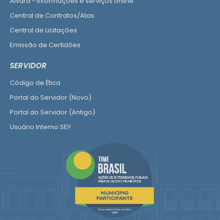
Alvará - informações e serviços online
Central de Contratos/Atas
Central de Licitações
Emissão de Certidões
Empresa Fácil - Abertura / Alteração / Baixa
SERVIDOR
Ver mais serviços para Empresa
Código de Ética
Portal do Servidor (Novo)
Portal do Servidor (Antigo)
Usuário Interno SEI!
SISCON
1doc Legado
Portal do Segurado
Manual de Gestão Patrimonial
Manual Siconv
Ver mais serviços para o Servidor