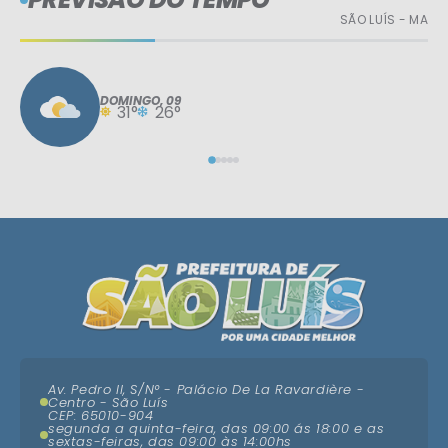
SÃO LUÍS - MA
DOMINGO
09
31°
26°
Av. Pedro II, S/N° - Palácio De La Ravardière -
Centro - São Luís
CEP: 65010-904
segunda a quinta-feira, das 09:00 ás 18:00 e as
sextas-feiras, das 09:00 às 14:00hs