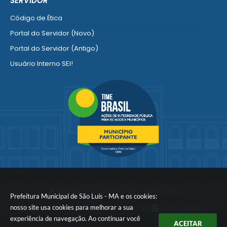
SERVIDOR
Ver mais serviços para Empresa
Código de Ética
Portal do Servidor (Novo)
Portal do Servidor (Antigo)
Usuário Interno SEI!
SISCON
1doc Legado
Portal do Segurado
Manual de Gestão Patrimonial
Manual Siconv
Ver mais serviços para o Servidor
Versão do Sistema:
3.5.3 - 19/06/2026
Prefeitura Municipal de São Luís - MA e os cookies:
nosso site usa cookies para melhorar a sua
Portal atualizado em:
07/08/2026 15:10
Dados Abertos
experiência de navegação. Ao continuar você
ACEITAR