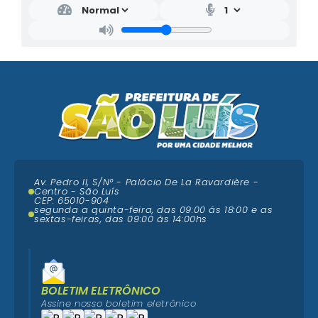
Quebra Pote
CS Salomão Fiquene:
Avenida Leste-Oeste,
s/n – Cohatrac III
CS Santa Bárbara:
Rua Principal, nº 180 –
Santa Bárbara
CS Tibiri:
Rua Santo Antônio, s/n – Tibiri
CS Vila Itamar:
Rua do Fio, s/n – Vila Itamar
CS Yves Parga:
Rua Principal, km 18, s/n –
Vila Maranhão
Av. Pedro II, S/N° - Palácio De La Ravardière -
Centro - São Luís
CEP: 65010-904
CS AMAR:
Rua Dep. Luís Rocha, s/n – Vila
segunda a quinta-feira, das 09:00 ás 18:00 e as
Fialho
sextas-feiras, das 09:00 às 14:00hs
BOLETIM ELETRÔNICO
Assine nosso boletim eletrônico