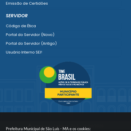
Emissão de Certidões
Empresa Fácil - Abertura / Alteração / Baixa
SERVIDOR
Ver mais serviços para Empresa
Código de Ética
Portal do Servidor (Novo)
Portal do Servidor (Antigo)
Usuário Interno SEI!
SISCON
1doc Legado
Portal do Segurado
Manual de Gestão Patrimonial
Manual Siconv
Ver mais serviços para o Servidor
Versão do Sistema:
3.5.3 - 19/06/2026
Prefeitura Municipal de São Luís - MA e os cookies: