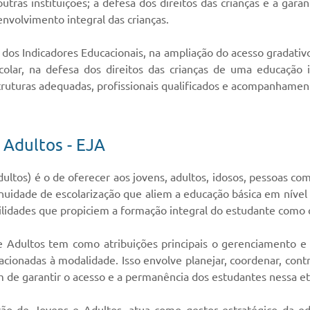
ras instituições; a defesa dos direitos das crianças e a garan
volvimento integral das crianças.
a dos Indicadores Educacionais, na ampliação do acesso gradat
scolar, na defesa dos direitos das crianças de uma educação
truturas adequadas, profissionais qualificados e acompanhamen
 Adultos - EJA
ultos) é o de oferecer aos jovens, adultos, idosos, pessoas co
inuidade de escolarização que aliem a educação básica em nível
dades que propiciem a formação integral do estudante como cid
 Adultos tem como atribuições principais o gerenciamento e a
acionadas à modalidade. Isso envolve planejar, coordenar, contr
m de garantir o acesso e a permanência dos estudantes nessa e