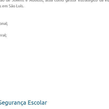
ão de Jovens e Adultos, atua como gestor estratégico da edu
s em São Luís.
onal;
ral;
 Segurança Escolar