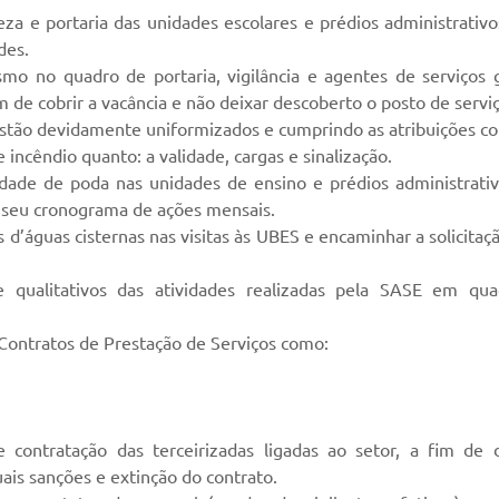
eza e portaria das unidades escolares e prédios administrativos,
des.
eísmo no quadro de portaria, vigilância e agentes de serviço
m de cobrir a vacância e não deixar descoberto o posto de serviç
G estão devidamente uniformizados e cumprindo as atribuições co
 incêndio quanto: a validade, cargas e sinalização.
essidade de poda nas unidades de ensino e prédios administr
m seu cronograma de ações mensais.
s d’águas cisternas nas visitas às UBES e encaminhar a solicita
 e qualitativos das atividades realizadas pela SASE em qu
 Contratos de Prestação de Serviços como:
contratação das terceirizadas ligadas ao setor, a fim de
ais sanções e extinção do contrato.