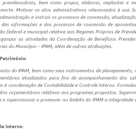
es previdenciárias, bem como propor, elaborar, implantar e m
morte. Motivar os atos administrativos relacionados à sua Su
 administração e instruir os processos de concessão, atualizaç
 das informações e dos processos de concessão de aposentad
o federal e municipal relativa aos Regimes Próprios de Previd
Organizar as atividades da Coordenação de Benefícios Previde
ias do Município – IPAM, além de outras atribuições.
 Patrimônio
:
nto do IPAM, bem como seus instrumentos de planejamento, rela
entários atualizados para fins de acompanhamento dos sal
as à coordenação de Contabilidade e Controle Interno. Formula
itos orçamentários relativos aos programas propostos. Supervi
 e supervisionar e promover no âmbito do IPAM a integridade d
le Interno
: