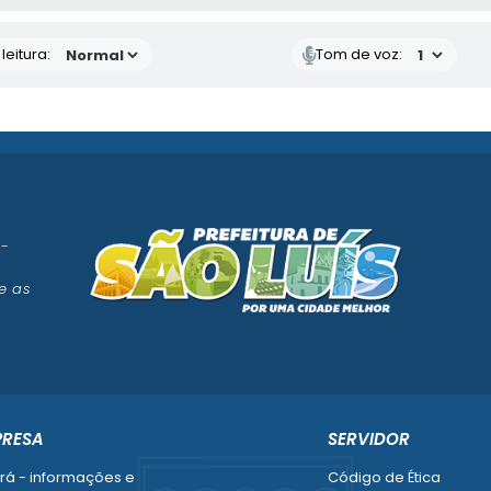
eitura:
Tom de voz:
 -
e as
PRESA
SERVIDOR
rá - informações e
Código de Ética