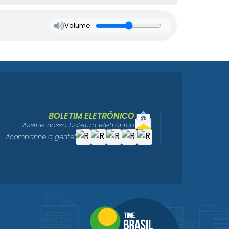
Volume
BOLETIM ELETRÔNICO
Assine nosso boletim eletrônico
Acompanhe a gente!