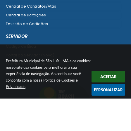
Central de Contratos/Atas
Central de Licitações
Emissão de Certidões
Empresa Fácil - Abertura / Alteração / Baixa
SERVIDOR
Ver mais serviços para Empresa
Código de Ética
Portal do Servidor (Novo)
Prefeitura Municipal de São Luís - MA e os cookies:
Portal do Servidor (Antigo)
nosso site usa cookies para melhorar a sua
Usuário Interno SEI!
experiência de navegação. Ao continuar você
ACEITAR
concorda com a nossa
Política de Cookies
e
SISCON
Privacidade
.
1doc Legado
PERSONALIZAR
Portal do Segurado
Manual de Gestão Patrimonial
Manual Siconv
Ver mais serviços para o Servidor