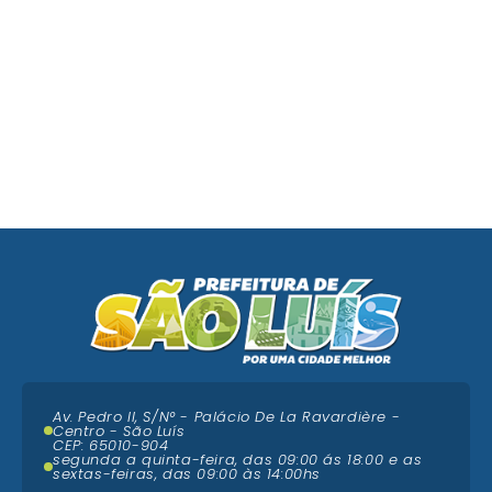
Av. Pedro II, S/N° - Palácio De La Ravardière -
Centro - São Luís
CEP: 65010-904
segunda a quinta-feira, das 09:00 ás 18:00 e as
sextas-feiras, das 09:00 às 14:00hs