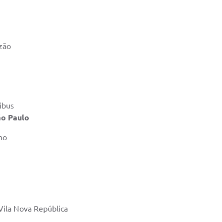
izão
ibus
ão Paulo
ho
Vila Nova República