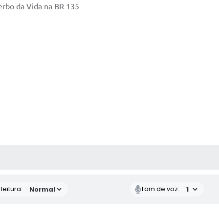
Verbo da Vida na BR 135
AS MÍDIAS
eitura:
Tom de voz: