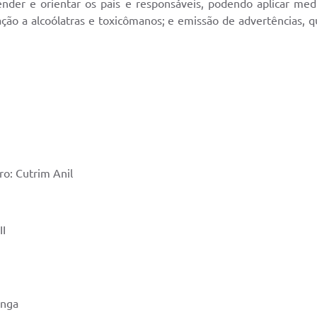
tender e orientar os pais e responsáveis, podendo aplicar 
ção a alcoólatras e toxicômanos; e emissão de advertências,
o: Cutrim Anil
II
anga