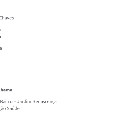
 Chaves
m
a
a
Cohama
- Bairro – Jardim Renascença
ação Saúde