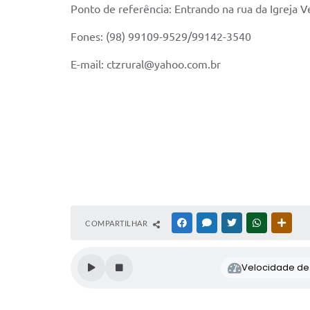
Ponto de referência: Entrando na rua da Igreja 
Fones: (98) 99109-9529/99142-3540
E-mail: ctzrural@yahoo.com.br
COMPARTILHAR
FACEBOOK
MESSENGER
TWITTER
WHATSAPP
OUTR
Velocidade de l