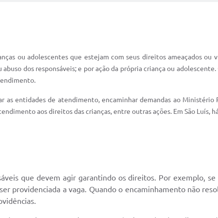
anças ou adolescentes que estejam com seus direitos ameaça­dos ou v
u abuso dos responsáveis; e por ação da própria criança ou adolescen­te.
atendimento.
ar as entidades de atendimento, encaminhar demandas ao Ministério Pú
endimento aos direitos das crianças, entre outras ações. Em São Luís, há
veis que devem agir garantindo os direitos. Por exemplo, se 
 ser providenciada a vaga. Quando o encaminhamento não resol
ovidências.