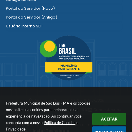
Portal do Servidor (Novo)
Portal do Servidor (Antigo)
Usuário Interno SEI!
SISCON
1doc Legado
Portal do Segurado
Manual de Gestão Patrimonial
Manual Siconv
Ver mais serviços para o Servidor
Versão do Sistema:
3.5.3 - 19/06/2026
Prefeitura Municipal de São Luís - MA e os cookies:
nosso site usa cookies para melhorar a sua
Portal atualizado em:
07/08/2026 15:10
Dados Abertos
experiência de navegação. Ao continuar você
ACEITAR
concorda com a nossa
Política de Cookies
e
© Copyright Instar - 2006-2026. Todos os direitos
Privacidade
.
reservados -
Instar Tecnologia