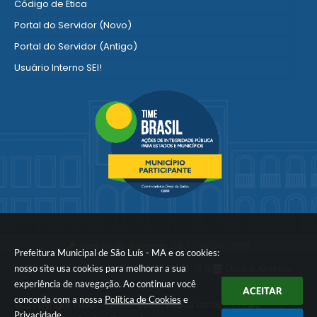
Código de Ética
Portal do Servidor (Novo)
Portal do Servidor (Antigo)
Usuário Interno SEI!
SISCON
1doc Legado
Portal do Segurado
Manual de Gestão Patrimonial
Manual Siconv
Ver mais serviços para o Servidor
Versão do Sistema:
3.5.3 - 19/06/2026
Prefeitura Municipal de São Luís - MA e os cookies:
nosso site usa cookies para melhorar a sua
Portal atualizado em:
08/08/2026 16:10
Dados Abertos
experiência de navegação. Ao continuar você
ACEITAR
concorda com a nossa
Política de Cookies
e
© Copyright Instar - 2006-2026. Todos os direitos
Privacidade
.